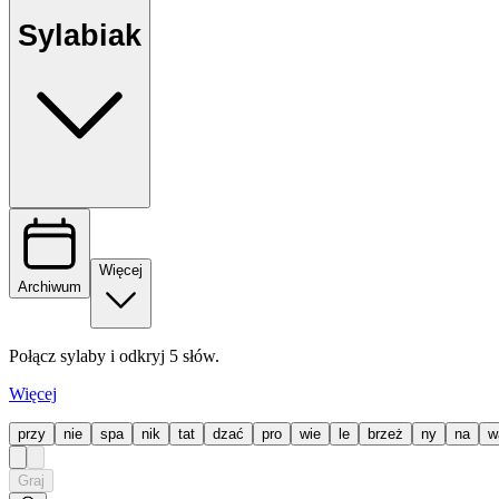
Sylabiak
Więcej
Archiwum
Połącz sylaby i odkryj 5 słów.
Więcej
przy
nie
spa
nik
tat
dzać
pro
wie
le
brzeż
ny
na
w
Graj