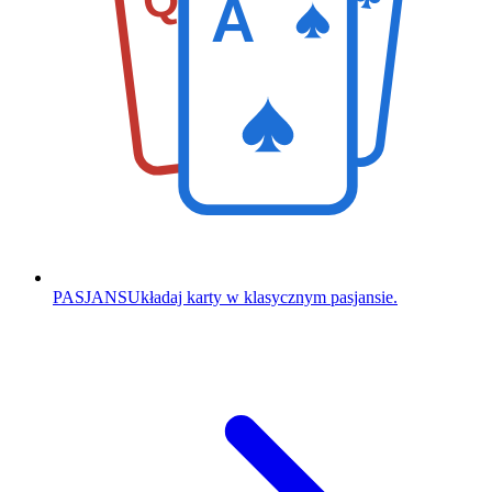
Q
A
PASJANS
Układaj karty w klasycznym pasjansie.