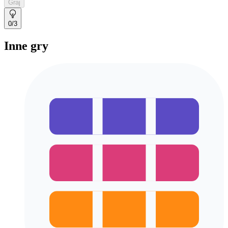
Graj
0
/3
Inne gry