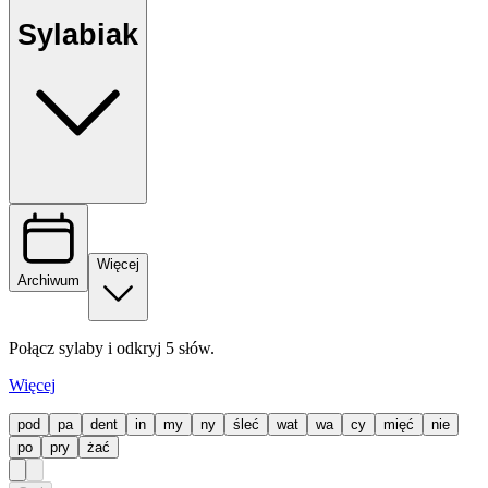
Sylabiak
Więcej
Archiwum
Połącz sylaby i odkryj 5 słów.
Więcej
pod
pa
dent
in
my
ny
śleć
wat
wa
cy
mięć
nie
po
pry
żać