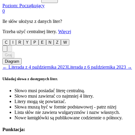
Poziom:
Początkujący
0
Ile słów ułożysz z danych liter?
Trzeba użyć centralnej litery.
Więcej
C
I
R
Y
P
E
N
Z
W
Graj
Diagram
←
Literada
z
4 października 2023
Literada
z
6 października 2023
→
Układaj słowa z dostępnych liter.
Słowo musi posiadać literę centralną.
Słowo musi zawierać co najmniej 4 litery.
Litery mogą się powtarzać.
Słowa muszą być w formie podstawowej - patrz niżej
Lista słów nie zawiera wulgaryzmów i nazw własnych.
Nowe łamigłówki są publikowane codziennie o północy.
Punktacja: