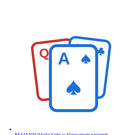
K
Q
A
PASJANS
Układaj karty w klasycznym pasjansie.