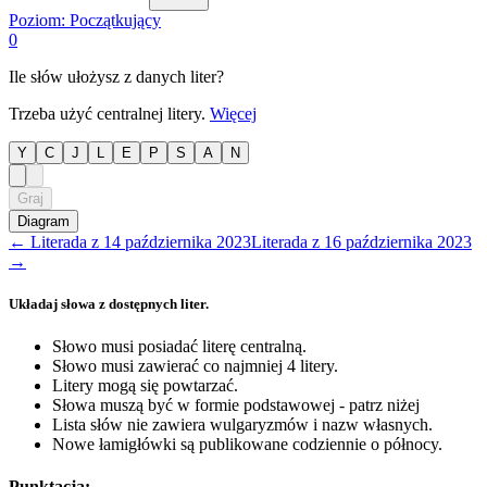
Poziom:
Początkujący
0
Ile słów ułożysz z danych liter?
Trzeba użyć centralnej litery.
Więcej
Y
C
J
L
E
P
S
A
N
Graj
Diagram
←
Literada
z
14 października 2023
Literada
z
16 października 2023
→
Układaj słowa z dostępnych liter.
Słowo musi posiadać literę centralną.
Słowo musi zawierać co najmniej 4 litery.
Litery mogą się powtarzać.
Słowa muszą być w formie podstawowej - patrz niżej
Lista słów nie zawiera wulgaryzmów i nazw własnych.
Nowe łamigłówki są publikowane codziennie o północy.
Punktacja: