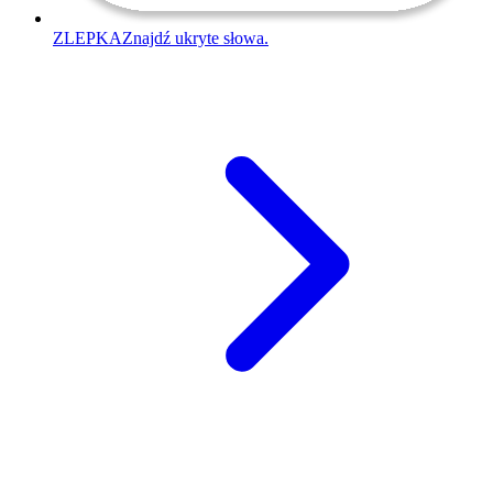
ZLEPKA
Znajdź ukryte słowa.