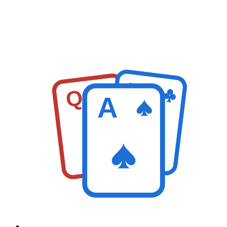
K
Q
A