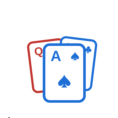
K
Q
A