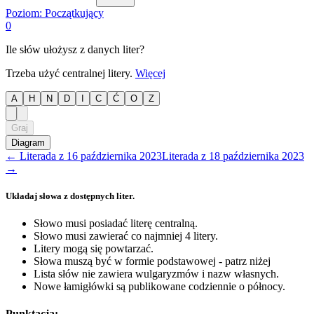
Poziom:
Początkujący
0
Ile słów ułożysz z danych liter?
Trzeba użyć centralnej litery.
Więcej
A
H
N
D
I
C
Ć
O
Z
Graj
Diagram
←
Literada
z
16 października 2023
Literada
z
18 października 2023
→
Układaj słowa z dostępnych liter.
Słowo musi posiadać literę centralną.
Słowo musi zawierać co najmniej 4 litery.
Litery mogą się powtarzać.
Słowa muszą być w formie podstawowej - patrz niżej
Lista słów nie zawiera wulgaryzmów i nazw własnych.
Nowe łamigłówki są publikowane codziennie o północy.
Punktacja: