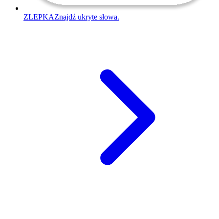
ZLEPKA
Znajdź ukryte słowa.