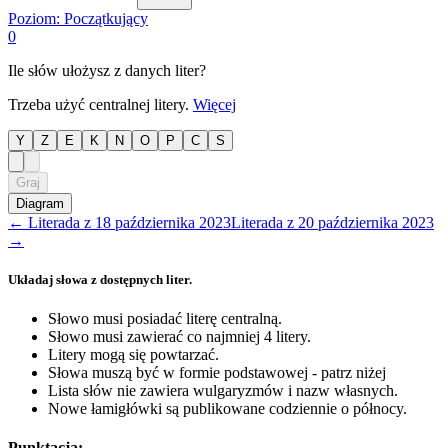
Poziom:
Początkujący
0
Ile słów ułożysz z danych liter?
Trzeba użyć centralnej litery.
Więcej
Y
Z
E
K
N
O
P
C
S
Graj
Diagram
←
Literada
z
18 października 2023
Literada
z
20 października 2023
→
Układaj słowa z dostępnych liter.
Słowo musi posiadać literę centralną.
Słowo musi zawierać co najmniej 4 litery.
Litery mogą się powtarzać.
Słowa muszą być w formie podstawowej - patrz niżej
Lista słów nie zawiera wulgaryzmów i nazw własnych.
Nowe łamigłówki są publikowane codziennie o północy.
Punktacja: