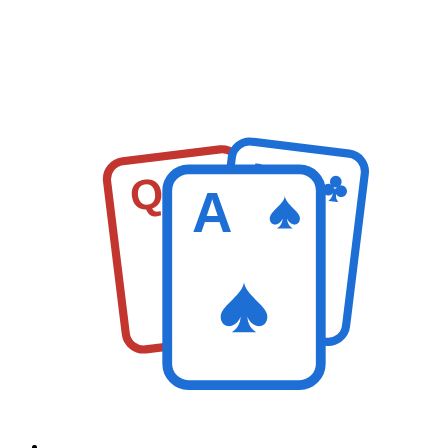
K
Q
A