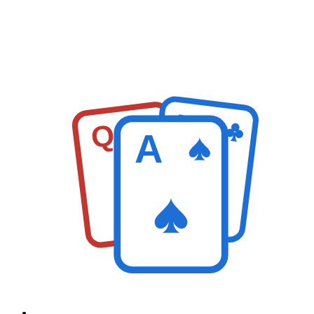
K
Q
A