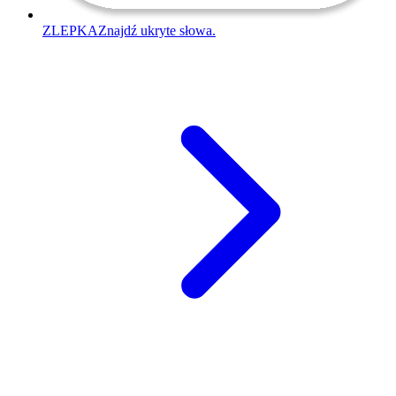
ZLEPKA
Znajdź ukryte słowa.