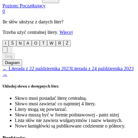
Poziom:
Początkujący
0
Ile słów ułożysz z danych liter?
Trzeba użyć centralnej litery.
Więcej
I
Ś
N
A
O
T
W
R
Ż
Graj
Diagram
←
Literada
z
22 października 2023
Literada
z
24 października 2023
→
Układaj słowa z dostępnych liter.
Słowo musi posiadać literę centralną.
Słowo musi zawierać co najmniej 4 litery.
Litery mogą się powtarzać.
Słowa muszą być w formie podstawowej - patrz niżej
Lista słów nie zawiera wulgaryzmów i nazw własnych.
Nowe łamigłówki są publikowane codziennie o północy.
Punktacja: