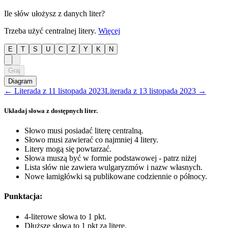
Ile słów ułożysz z danych liter?
Trzeba użyć centralnej litery.
Więcej
E
T
S
U
C
Z
Y
K
N
Graj
Diagram
←
Literada
z
11 listopada 2023
Literada
z
13 listopada 2023
→
Układaj słowa z dostępnych liter.
Słowo musi posiadać literę centralną.
Słowo musi zawierać co najmniej 4 litery.
Litery mogą się powtarzać.
Słowa muszą być w formie podstawowej - patrz niżej
Lista słów nie zawiera wulgaryzmów i nazw własnych.
Nowe łamigłówki są publikowane codziennie o północy.
Punktacja:
4-literowe słowa to 1 pkt.
Dłuższe słowa to 1 pkt za literę.