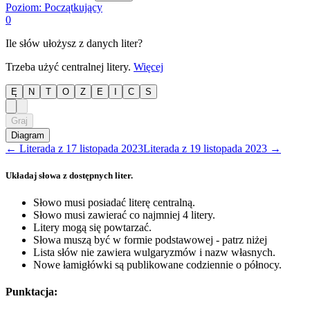
Poziom:
Początkujący
0
Ile słów ułożysz z danych liter?
Trzeba użyć centralnej litery.
Więcej
Ę
N
T
O
Z
E
I
C
S
Graj
Diagram
←
Literada
z
17 listopada 2023
Literada
z
19 listopada 2023
→
Układaj słowa z dostępnych liter.
Słowo musi posiadać literę centralną.
Słowo musi zawierać co najmniej 4 litery.
Litery mogą się powtarzać.
Słowa muszą być w formie podstawowej - patrz niżej
Lista słów nie zawiera wulgaryzmów i nazw własnych.
Nowe łamigłówki są publikowane codziennie o północy.
Punktacja: