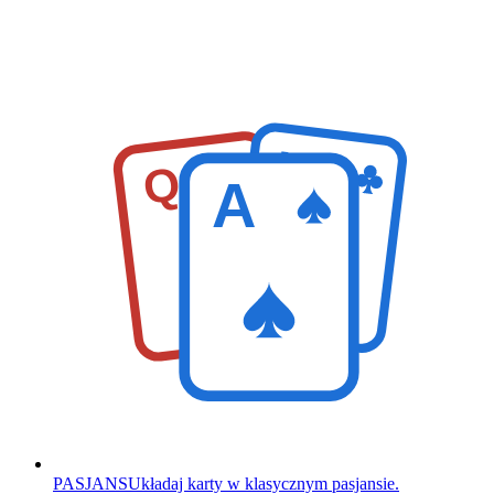
K
Q
A
PASJANS
Układaj karty w klasycznym pasjansie.