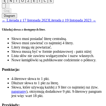
Ę
N
T
O
Z
E
I
C
S
Graj
Diagram
←
Literada
z
17 listopada 2023
Literada
z
19 listopada 2023
→
Układaj słowa z dostępnych liter.
Słowo musi posiadać literę centralną.
Słowo musi zawierać co najmniej 4 litery.
Litery mogą się powtarzać.
Słowa muszą być w formie podstawowej - patrz niżej
Lista słów nie zawiera wulgaryzmów i nazw własnych.
Nowe łamigłówki są publikowane codziennie o północy.
Punktacja:
4-literowe słowa to 1 pkt.
Dłuższe słowa to 1 pkt za literę.
Słowa, które używają każdej z 9 liter co najmniej raz (tzw.
pangramy
), otrzymują dodatkowe 9 pkt. 9-literowy pangram
jest więc wart 18 pkt.
Przykłady: