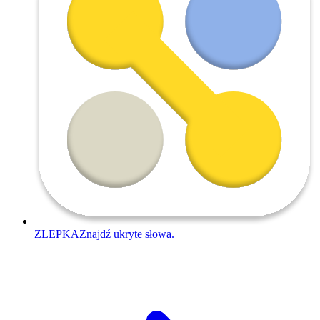
ZLEPKA
Znajdź ukryte słowa.