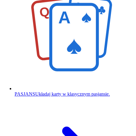
K
Q
A
PASJANS
Układaj karty w klasycznym pasjansie.