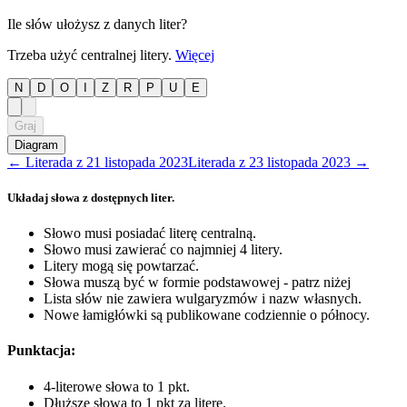
Ile słów ułożysz z danych liter?
Trzeba użyć centralnej litery.
Więcej
N
D
O
I
Z
R
P
U
E
Graj
Diagram
←
Literada
z
21 listopada 2023
Literada
z
23 listopada 2023
→
Układaj słowa z dostępnych liter.
Słowo musi posiadać literę centralną.
Słowo musi zawierać co najmniej 4 litery.
Litery mogą się powtarzać.
Słowa muszą być w formie podstawowej - patrz niżej
Lista słów nie zawiera wulgaryzmów i nazw własnych.
Nowe łamigłówki są publikowane codziennie o północy.
Punktacja:
4-literowe słowa to 1 pkt.
Dłuższe słowa to 1 pkt za literę.