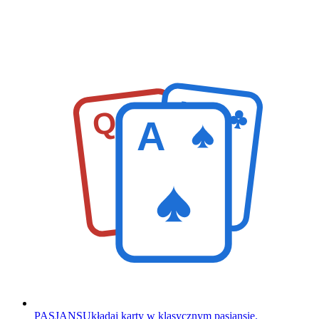
K
Q
A
PASJANS
Układaj karty w klasycznym pasjansie.