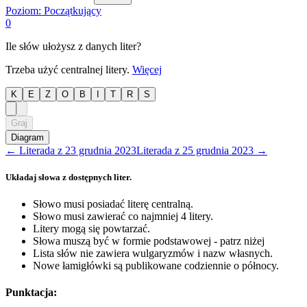
Poziom:
Początkujący
0
Ile słów ułożysz z danych liter?
Trzeba użyć centralnej litery.
Więcej
K
E
Z
O
B
I
T
R
S
Graj
Diagram
←
Literada
z
23 grudnia 2023
Literada
z
25 grudnia 2023
→
Układaj słowa z dostępnych liter.
Słowo musi posiadać literę centralną.
Słowo musi zawierać co najmniej 4 litery.
Litery mogą się powtarzać.
Słowa muszą być w formie podstawowej - patrz niżej
Lista słów nie zawiera wulgaryzmów i nazw własnych.
Nowe łamigłówki są publikowane codziennie o północy.
Punktacja: