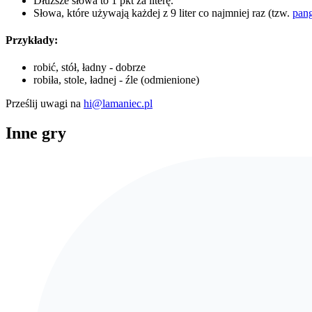
Dłuższe słowa to 1 pkt za literę.
Słowa, które używają każdej z 9 liter co najmniej raz (tzw.
pan
Przykłady:
robić, stół, ładny - dobrze
robiła, stole, ładnej - źle (odmienione)
Prześlij uwagi na
hi@lamaniec.pl
Inne gry