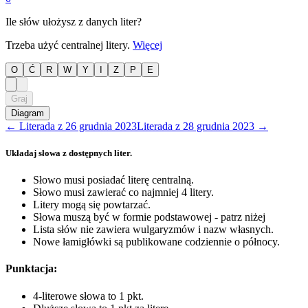
Ile słów ułożysz z danych liter?
Trzeba użyć centralnej litery.
Więcej
O
Ć
R
W
Y
I
Z
P
E
Graj
Diagram
←
Literada
z
26 grudnia 2023
Literada
z
28 grudnia 2023
→
Układaj słowa z dostępnych liter.
Słowo musi posiadać literę centralną.
Słowo musi zawierać co najmniej 4 litery.
Litery mogą się powtarzać.
Słowa muszą być w formie podstawowej - patrz niżej
Lista słów nie zawiera wulgaryzmów i nazw własnych.
Nowe łamigłówki są publikowane codziennie o północy.
Punktacja:
4-literowe słowa to 1 pkt.