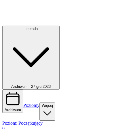
Literada
Archiwum ·
27 gru 2023
Poziomy
Więcej
Archiwum
Poziom:
Początkujący
0