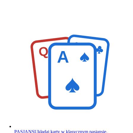
K
Q
A
PASJANS
Układaj karty w klasycznym pasjansie.