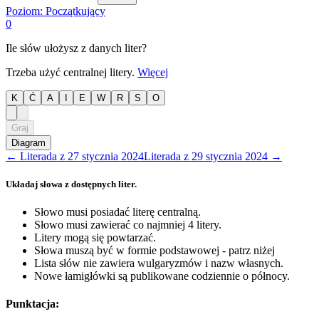
Poziom:
Początkujący
0
Ile słów ułożysz z danych liter?
Trzeba użyć centralnej litery.
Więcej
K
Ć
A
I
E
W
R
S
O
Graj
Diagram
←
Literada
z
27 stycznia 2024
Literada
z
29 stycznia 2024
→
Układaj słowa z dostępnych liter.
Słowo musi posiadać literę centralną.
Słowo musi zawierać co najmniej 4 litery.
Litery mogą się powtarzać.
Słowa muszą być w formie podstawowej - patrz niżej
Lista słów nie zawiera wulgaryzmów i nazw własnych.
Nowe łamigłówki są publikowane codziennie o północy.
Punktacja: