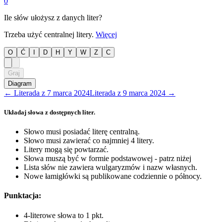
0
Ile słów ułożysz z danych liter?
Trzeba użyć centralnej litery.
Więcej
O
Ć
I
D
H
Y
W
Z
C
Graj
Diagram
←
Literada
z
7 marca 2024
Literada
z
9 marca 2024
→
Układaj słowa z dostępnych liter.
Słowo musi posiadać literę centralną.
Słowo musi zawierać co najmniej 4 litery.
Litery mogą się powtarzać.
Słowa muszą być w formie podstawowej - patrz niżej
Lista słów nie zawiera wulgaryzmów i nazw własnych.
Nowe łamigłówki są publikowane codziennie o północy.
Punktacja:
4-literowe słowa to 1 pkt.