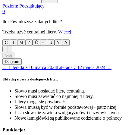
Poziom:
Początkujący
0
Ile słów ułożysz z danych liter?
Trzeba użyć centralnej litery.
Więcej
C
T
M
Z
Ć
Ł
U
Y
A
Graj
Diagram
←
Literada
z
10 marca 2024
Literada
z
12 marca 2024
→
Układaj słowa z dostępnych liter.
Słowo musi posiadać literę centralną.
Słowo musi zawierać co najmniej 4 litery.
Litery mogą się powtarzać.
Słowa muszą być w formie podstawowej - patrz niżej
Lista słów nie zawiera wulgaryzmów i nazw własnych.
Nowe łamigłówki są publikowane codziennie o północy.
Punktacja: