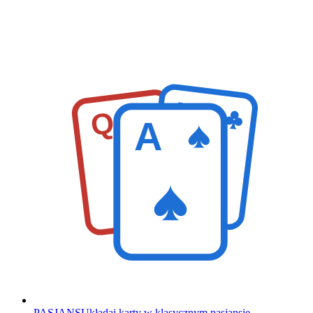
K
Q
A
PASJANS
Układaj karty w klasycznym pasjansie.