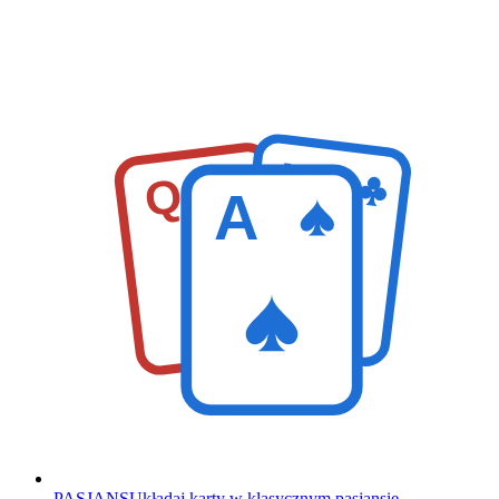
K
Q
A
PASJANS
Układaj karty w klasycznym pasjansie.