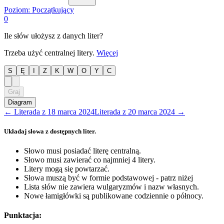
Poziom:
Początkujący
0
Ile słów ułożysz z danych liter?
Trzeba użyć centralnej litery.
Więcej
S
Ę
I
Z
K
W
O
Y
C
Graj
Diagram
←
Literada
z
18 marca 2024
Literada
z
20 marca 2024
→
Układaj słowa z dostępnych liter.
Słowo musi posiadać literę centralną.
Słowo musi zawierać co najmniej 4 litery.
Litery mogą się powtarzać.
Słowa muszą być w formie podstawowej - patrz niżej
Lista słów nie zawiera wulgaryzmów i nazw własnych.
Nowe łamigłówki są publikowane codziennie o północy.
Punktacja: