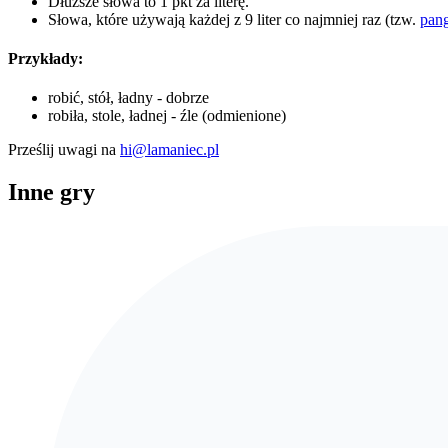
Dłuższe słowa to 1 pkt za literę.
Słowa, które używają każdej z 9 liter co najmniej raz (tzw.
pan
Przykłady:
robić, stół, ładny - dobrze
robiła, stole, ładnej - źle (odmienione)
Prześlij uwagi na
hi@lamaniec.pl
Inne gry