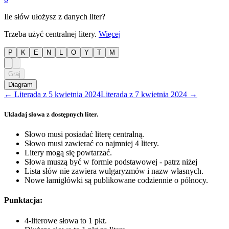
Ile słów ułożysz z danych liter?
Trzeba użyć centralnej litery.
Więcej
P
K
E
N
L
O
Y
T
M
Graj
Diagram
←
Literada
z
5 kwietnia 2024
Literada
z
7 kwietnia 2024
→
Układaj słowa z dostępnych liter.
Słowo musi posiadać literę centralną.
Słowo musi zawierać co najmniej 4 litery.
Litery mogą się powtarzać.
Słowa muszą być w formie podstawowej - patrz niżej
Lista słów nie zawiera wulgaryzmów i nazw własnych.
Nowe łamigłówki są publikowane codziennie o północy.
Punktacja:
4-literowe słowa to 1 pkt.