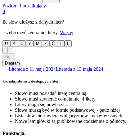
Poziom:
Początkujący
0
Ile słów ułożysz z danych liter?
Trzeba użyć centralnej litery.
Więcej
U
A
C
Y
M
Z
Ć
T
Ł
Graj
Diagram
←
Literada
z
11 maja 2024
Literada
z
13 maja 2024
→
Układaj słowa z dostępnych liter.
Słowo musi posiadać literę centralną.
Słowo musi zawierać co najmniej 4 litery.
Litery mogą się powtarzać.
Słowa muszą być w formie podstawowej - patrz niżej
Lista słów nie zawiera wulgaryzmów i nazw własnych.
Nowe łamigłówki są publikowane codziennie o północy.
Punktacja: