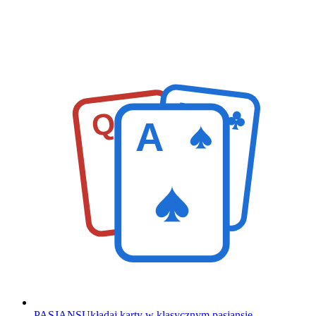
K
Q
A
PASJANS
Układaj karty w klasycznym pasjansie.