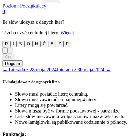
Poziom:
Początkujący
0
Ile słów ułożysz z danych liter?
Trzeba użyć centralnej litery.
Więcej
R
I
S
O
N
Ć
E
Z
P
Graj
Diagram
←
Literada
z
28 maja 2024
Literada
z
30 maja 2024
→
Układaj słowa z dostępnych liter.
Słowo musi posiadać literę centralną.
Słowo musi zawierać co najmniej 4 litery.
Litery mogą się powtarzać.
Słowa muszą być w formie podstawowej - patrz niżej
Lista słów nie zawiera wulgaryzmów i nazw własnych.
Nowe łamigłówki są publikowane codziennie o północy.
Punktacja: