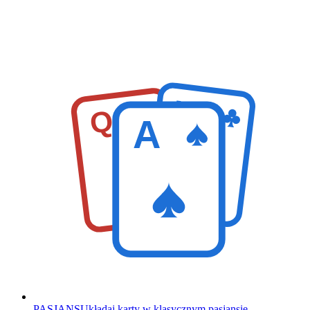
K
Q
A
PASJANS
Układaj karty w klasycznym pasjansie.