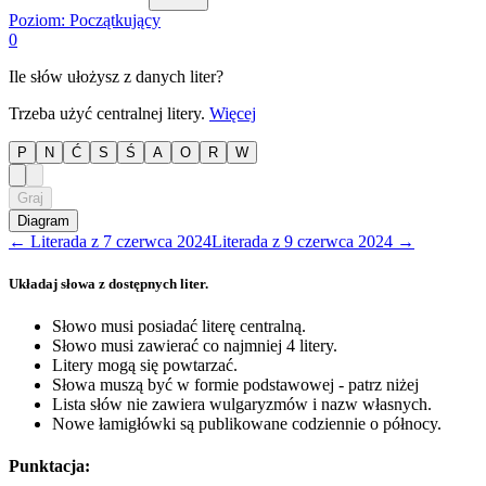
Poziom:
Początkujący
0
Ile słów ułożysz z danych liter?
Trzeba użyć centralnej litery.
Więcej
P
N
Ć
S
Ś
A
O
R
W
Graj
Diagram
←
Literada
z
7 czerwca 2024
Literada
z
9 czerwca 2024
→
Układaj słowa z dostępnych liter.
Słowo musi posiadać literę centralną.
Słowo musi zawierać co najmniej 4 litery.
Litery mogą się powtarzać.
Słowa muszą być w formie podstawowej - patrz niżej
Lista słów nie zawiera wulgaryzmów i nazw własnych.
Nowe łamigłówki są publikowane codziennie o północy.
Punktacja: