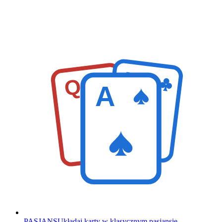
K
Q
A
PASJANS
Układaj karty w klasycznym pasjansie.