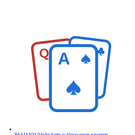
K
Q
A
PASJANS
Układaj karty w klasycznym pasjansie.