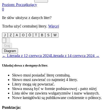
Poziom:
Początkujący
0
Ile słów ułożysz z danych liter?
Trzeba użyć centralnej litery.
Więcej
J
Z
A
O
Ó
T
B
S
W
Graj
Diagram
←
Literada
z
12 czerwca 2024
Literada
z
14 czerwca 2024
→
Układaj słowa z dostępnych liter.
Słowo musi posiadać literę centralną.
Słowo musi zawierać co najmniej 4 litery.
Litery mogą się powtarzać.
Słowa muszą być w formie podstawowej - patrz niżej
Lista słów nie zawiera wulgaryzmów i nazw własnych.
Nowe łamigłówki są publikowane codziennie o północy.
Punktacja: