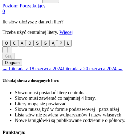
Poziom:
Początkujący
0
Ile słów ułożysz z danych liter?
Trzeba użyć centralnej litery.
Więcej
O
Ć
A
D
S
G
Ą
P
L
Graj
Diagram
←
Literada
z
18 czerwca 2024
Literada
z
20 czerwca 2024
→
Układaj słowa z dostępnych liter.
Słowo musi posiadać literę centralną.
Słowo musi zawierać co najmniej 4 litery.
Litery mogą się powtarzać.
Słowa muszą być w formie podstawowej - patrz niżej
Lista słów nie zawiera wulgaryzmów i nazw własnych.
Nowe łamigłówki są publikowane codziennie o północy.
Punktacja: