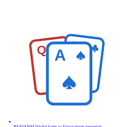
K
Q
A
PASJANS
Układaj karty w klasycznym pasjansie.