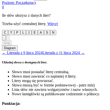
Poziom:
Początkujący
0
Ile słów ułożysz z danych liter?
Trzeba użyć centralnej litery.
Więcej
C
Y
P
L
J
E
A
S
N
Graj
Diagram
←
Literada
z
9 lipca 2024
Literada
z
11 lipca 2024
→
Układaj słowa z dostępnych liter.
Słowo musi posiadać literę centralną.
Słowo musi zawierać co najmniej 4 litery.
Litery mogą się powtarzać.
Słowa muszą być w formie podstawowej - patrz niżej
Lista słów nie zawiera wulgaryzmów i nazw własnych.
Nowe łamigłówki są publikowane codziennie o północy.
Punktacja: