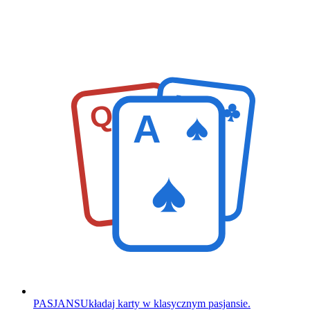
K
Q
A
PASJANS
Układaj karty w klasycznym pasjansie.