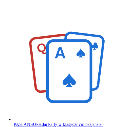
K
Q
A
PASJANS
Układaj karty w klasycznym pasjansie.