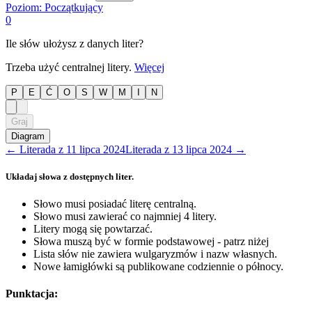
Poziom:
Początkujący
0
Ile słów ułożysz z danych liter?
Trzeba użyć centralnej litery.
Więcej
P
E
Ć
O
S
W
M
I
N
Graj
Diagram
←
Literada
z
11 lipca 2024
Literada
z
13 lipca 2024
→
Układaj słowa z dostępnych liter.
Słowo musi posiadać literę centralną.
Słowo musi zawierać co najmniej 4 litery.
Litery mogą się powtarzać.
Słowa muszą być w formie podstawowej - patrz niżej
Lista słów nie zawiera wulgaryzmów i nazw własnych.
Nowe łamigłówki są publikowane codziennie o północy.
Punktacja: