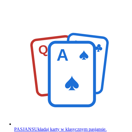
K
Q
A
PASJANS
Układaj karty w klasycznym pasjansie.