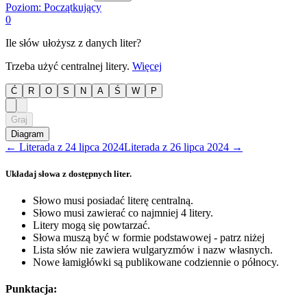
Poziom:
Początkujący
0
Ile słów ułożysz z danych liter?
Trzeba użyć centralnej litery.
Więcej
Ć
R
O
S
N
A
Ś
W
P
Graj
Diagram
←
Literada
z
24 lipca 2024
Literada
z
26 lipca 2024
→
Układaj słowa z dostępnych liter.
Słowo musi posiadać literę centralną.
Słowo musi zawierać co najmniej 4 litery.
Litery mogą się powtarzać.
Słowa muszą być w formie podstawowej - patrz niżej
Lista słów nie zawiera wulgaryzmów i nazw własnych.
Nowe łamigłówki są publikowane codziennie o północy.
Punktacja: