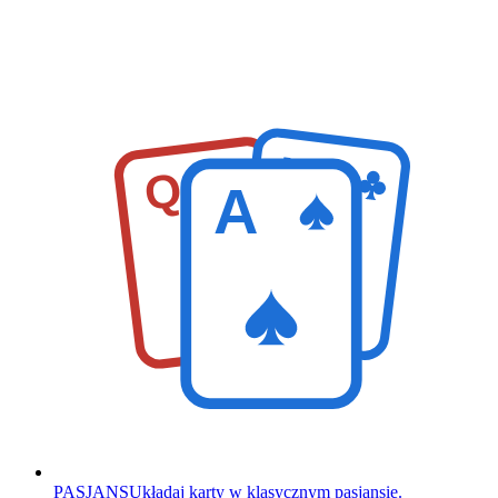
K
Q
A
PASJANS
Układaj karty w klasycznym pasjansie.