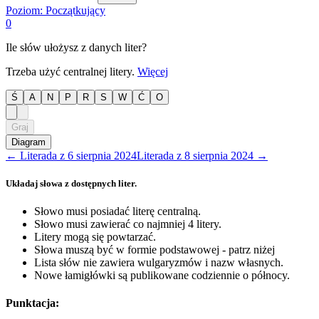
Poziom:
Początkujący
0
Ile słów ułożysz z danych liter?
Trzeba użyć centralnej litery.
Więcej
Ś
A
N
P
R
S
W
Ć
O
Graj
Diagram
←
Literada
z
6 sierpnia 2024
Literada
z
8 sierpnia 2024
→
Układaj słowa z dostępnych liter.
Słowo musi posiadać literę centralną.
Słowo musi zawierać co najmniej 4 litery.
Litery mogą się powtarzać.
Słowa muszą być w formie podstawowej - patrz niżej
Lista słów nie zawiera wulgaryzmów i nazw własnych.
Nowe łamigłówki są publikowane codziennie o północy.
Punktacja: