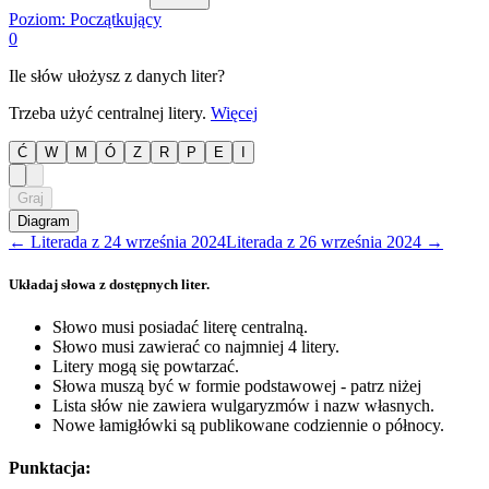
Poziom:
Początkujący
0
Ile słów ułożysz z danych liter?
Trzeba użyć centralnej litery.
Więcej
Ć
W
M
Ó
Z
R
P
E
I
Graj
Diagram
←
Literada
z
24 września 2024
Literada
z
26 września 2024
→
Układaj słowa z dostępnych liter.
Słowo musi posiadać literę centralną.
Słowo musi zawierać co najmniej 4 litery.
Litery mogą się powtarzać.
Słowa muszą być w formie podstawowej - patrz niżej
Lista słów nie zawiera wulgaryzmów i nazw własnych.
Nowe łamigłówki są publikowane codziennie o północy.
Punktacja: