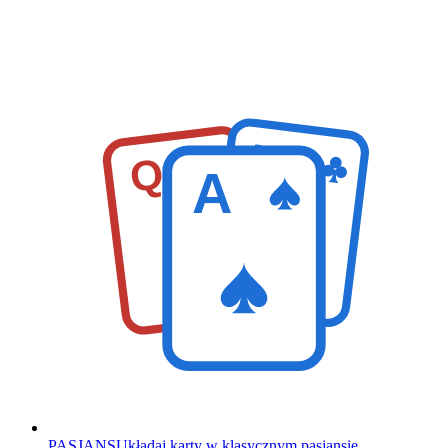
K
Q
A
PASJANS
Układaj karty w klasycznym pasjansie.