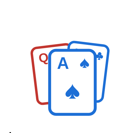
K
Q
A