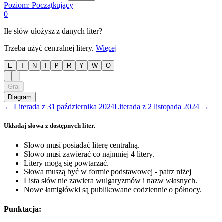
Poziom:
Początkujący
0
Ile słów ułożysz z danych liter?
Trzeba użyć centralnej litery.
Więcej
E
T
N
I
P
R
Y
W
O
Graj
Diagram
←
Literada
z
31 października 2024
Literada
z
2 listopada 2024
→
Układaj słowa z dostępnych liter.
Słowo musi posiadać literę centralną.
Słowo musi zawierać co najmniej 4 litery.
Litery mogą się powtarzać.
Słowa muszą być w formie podstawowej - patrz niżej
Lista słów nie zawiera wulgaryzmów i nazw własnych.
Nowe łamigłówki są publikowane codziennie o północy.
Punktacja: