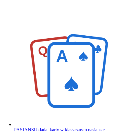
K
Q
A
PASJANS
Układaj karty w klasycznym pasjansie.