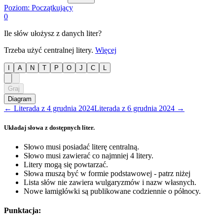
Poziom:
Początkujący
0
Ile słów ułożysz z danych liter?
Trzeba użyć centralnej litery.
Więcej
I
A
N
T
P
O
J
C
L
Graj
Diagram
←
Literada
z
4 grudnia 2024
Literada
z
6 grudnia 2024
→
Układaj słowa z dostępnych liter.
Słowo musi posiadać literę centralną.
Słowo musi zawierać co najmniej 4 litery.
Litery mogą się powtarzać.
Słowa muszą być w formie podstawowej - patrz niżej
Lista słów nie zawiera wulgaryzmów i nazw własnych.
Nowe łamigłówki są publikowane codziennie o północy.
Punktacja: