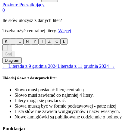
Poziom:
Początkujący
0
Ile słów ułożysz z danych liter?
Trzeba użyć centralnej litery.
Więcej
K
I
E
N
Y
T
Z
C
L
Graj
Diagram
←
Literada
z
9 grudnia 2024
Literada
z
11 grudnia 2024
→
Układaj słowa z dostępnych liter.
Słowo musi posiadać literę centralną.
Słowo musi zawierać co najmniej 4 litery.
Litery mogą się powtarzać.
Słowa muszą być w formie podstawowej - patrz niżej
Lista słów nie zawiera wulgaryzmów i nazw własnych.
Nowe łamigłówki są publikowane codziennie o północy.
Punktacja: