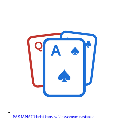
K
Q
A
PASJANS
Układaj karty w klasycznym pasjansie.