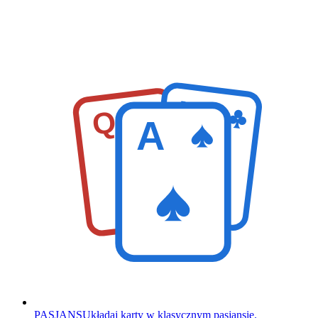
K
Q
A
PASJANS
Układaj karty w klasycznym pasjansie.