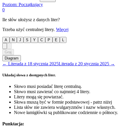
Poziom:
Początkujący
0
Ile słów ułożysz z danych liter?
Trzeba użyć centralnej litery.
Więcej
A
N
J
S
Y
C
P
E
L
Graj
Diagram
←
Literada
z
18 stycznia 2025
Literada
z
20 stycznia 2025
→
Układaj słowa z dostępnych liter.
Słowo musi posiadać literę centralną.
Słowo musi zawierać co najmniej 4 litery.
Litery mogą się powtarzać.
Słowa muszą być w formie podstawowej - patrz niżej
Lista słów nie zawiera wulgaryzmów i nazw własnych.
Nowe łamigłówki są publikowane codziennie o północy.
Punktacja: