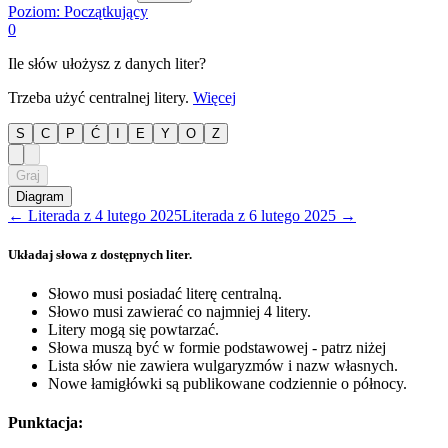
Poziom:
Początkujący
0
Ile słów ułożysz z danych liter?
Trzeba użyć centralnej litery.
Więcej
S
C
P
Ć
I
E
Y
O
Z
Graj
Diagram
←
Literada
z
4 lutego 2025
Literada
z
6 lutego 2025
→
Układaj słowa z dostępnych liter.
Słowo musi posiadać literę centralną.
Słowo musi zawierać co najmniej 4 litery.
Litery mogą się powtarzać.
Słowa muszą być w formie podstawowej - patrz niżej
Lista słów nie zawiera wulgaryzmów i nazw własnych.
Nowe łamigłówki są publikowane codziennie o północy.
Punktacja: