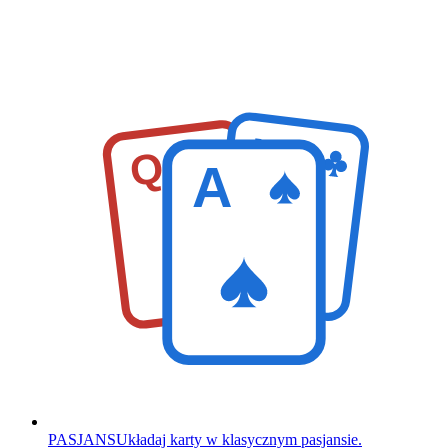
K
Q
A
PASJANS
Układaj karty w klasycznym pasjansie.