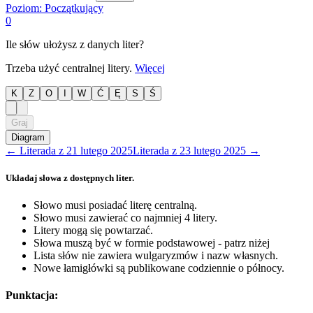
Poziom:
Początkujący
0
Ile słów ułożysz z danych liter?
Trzeba użyć centralnej litery.
Więcej
K
Z
O
I
W
Ć
Ę
S
Ś
Graj
Diagram
←
Literada
z
21 lutego 2025
Literada
z
23 lutego 2025
→
Układaj słowa z dostępnych liter.
Słowo musi posiadać literę centralną.
Słowo musi zawierać co najmniej 4 litery.
Litery mogą się powtarzać.
Słowa muszą być w formie podstawowej - patrz niżej
Lista słów nie zawiera wulgaryzmów i nazw własnych.
Nowe łamigłówki są publikowane codziennie o północy.
Punktacja: