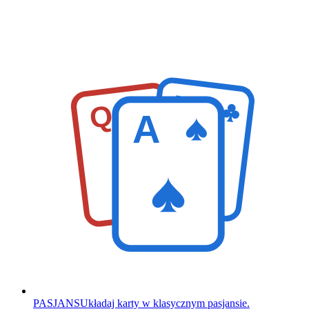
K
Q
A
PASJANS
Układaj karty w klasycznym pasjansie.