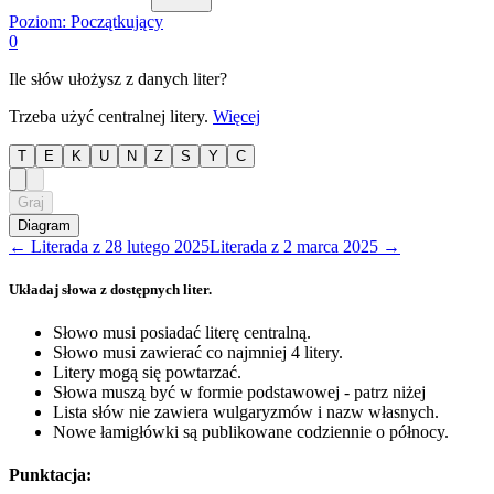
Poziom:
Początkujący
0
Ile słów ułożysz z danych liter?
Trzeba użyć centralnej litery.
Więcej
T
E
K
U
N
Z
S
Y
C
Graj
Diagram
←
Literada
z
28 lutego 2025
Literada
z
2 marca 2025
→
Układaj słowa z dostępnych liter.
Słowo musi posiadać literę centralną.
Słowo musi zawierać co najmniej 4 litery.
Litery mogą się powtarzać.
Słowa muszą być w formie podstawowej - patrz niżej
Lista słów nie zawiera wulgaryzmów i nazw własnych.
Nowe łamigłówki są publikowane codziennie o północy.
Punktacja: