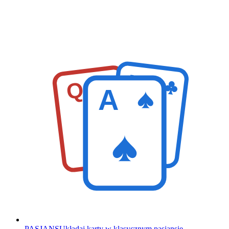
K
Q
A
PASJANS
Układaj karty w klasycznym pasjansie.