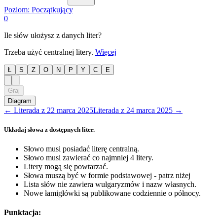
Poziom:
Początkujący
0
Ile słów ułożysz z danych liter?
Trzeba użyć centralnej litery.
Więcej
Ł
S
Z
O
N
P
Y
C
E
Graj
Diagram
←
Literada
z
22 marca 2025
Literada
z
24 marca 2025
→
Układaj słowa z dostępnych liter.
Słowo musi posiadać literę centralną.
Słowo musi zawierać co najmniej 4 litery.
Litery mogą się powtarzać.
Słowa muszą być w formie podstawowej - patrz niżej
Lista słów nie zawiera wulgaryzmów i nazw własnych.
Nowe łamigłówki są publikowane codziennie o północy.
Punktacja: