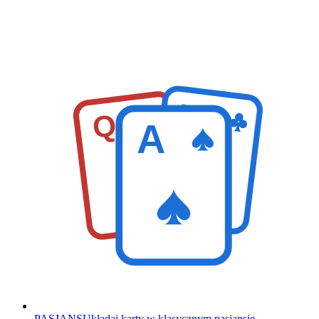
K
Q
A
PASJANS
Układaj karty w klasycznym pasjansie.