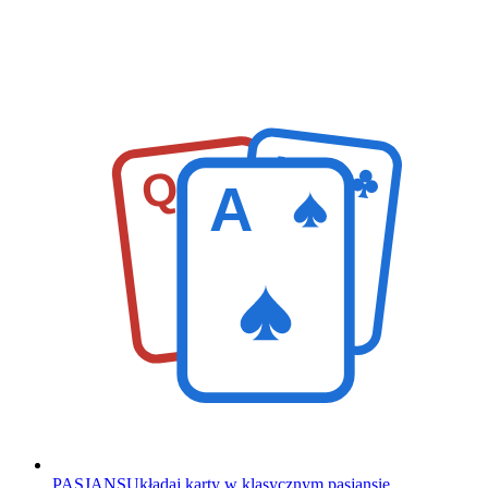
K
Q
A
PASJANS
Układaj karty w klasycznym pasjansie.