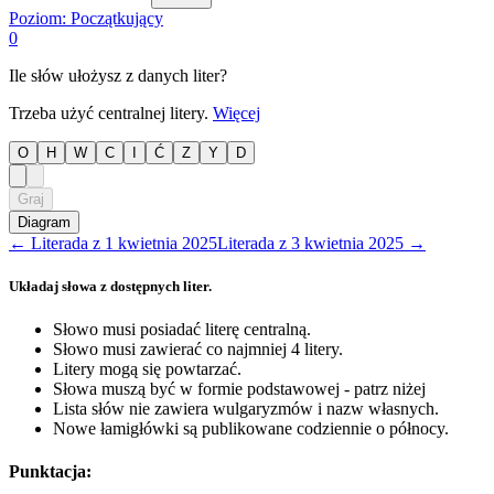
Poziom:
Początkujący
0
Ile słów ułożysz z danych liter?
Trzeba użyć centralnej litery.
Więcej
O
H
W
C
I
Ć
Z
Y
D
Graj
Diagram
←
Literada
z
1 kwietnia 2025
Literada
z
3 kwietnia 2025
→
Układaj słowa z dostępnych liter.
Słowo musi posiadać literę centralną.
Słowo musi zawierać co najmniej 4 litery.
Litery mogą się powtarzać.
Słowa muszą być w formie podstawowej - patrz niżej
Lista słów nie zawiera wulgaryzmów i nazw własnych.
Nowe łamigłówki są publikowane codziennie o północy.
Punktacja: