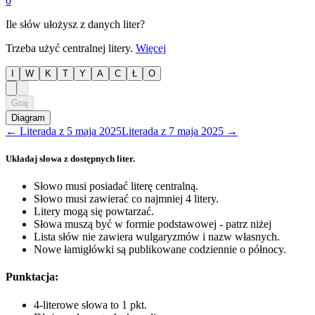
0
Ile słów ułożysz z danych liter?
Trzeba użyć centralnej litery.
Więcej
I
W
K
T
Y
A
C
Ł
O
Graj
Diagram
←
Literada
z
5 maja 2025
Literada
z
7 maja 2025
→
Układaj słowa z dostępnych liter.
Słowo musi posiadać literę centralną.
Słowo musi zawierać co najmniej 4 litery.
Litery mogą się powtarzać.
Słowa muszą być w formie podstawowej - patrz niżej
Lista słów nie zawiera wulgaryzmów i nazw własnych.
Nowe łamigłówki są publikowane codziennie o północy.
Punktacja:
4-literowe słowa to 1 pkt.