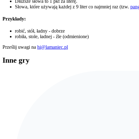
Dłuższe słowa to 1 pkt za literę.
Słowa, które używają każdej z 9 liter co najmniej raz (tzw.
pan
Przykłady:
robić, stół, ładny - dobrze
robiła, stole, ładnej - źle (odmienione)
Prześlij uwagi na
hi@lamaniec.pl
Inne gry