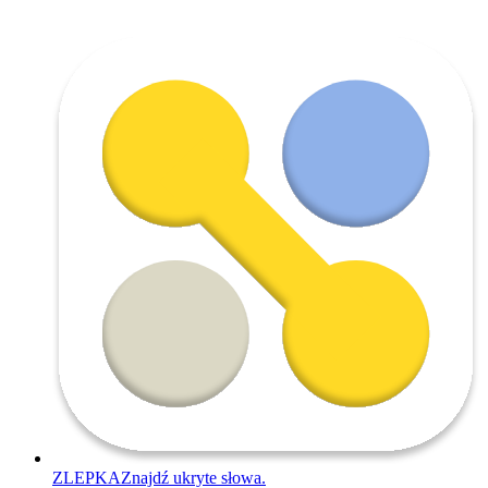
ZLEPKA
Znajdź ukryte słowa.