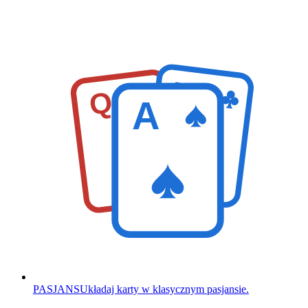
K
Q
A
PASJANS
Układaj karty w klasycznym pasjansie.