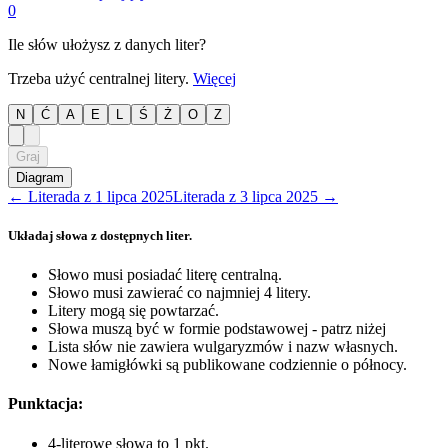
0
Ile słów ułożysz z danych liter?
Trzeba użyć centralnej litery.
Więcej
N
Ć
A
E
L
Ś
Ż
O
Z
Graj
Diagram
←
Literada
z
1 lipca 2025
Literada
z
3 lipca 2025
→
Układaj słowa z dostępnych liter.
Słowo musi posiadać literę centralną.
Słowo musi zawierać co najmniej 4 litery.
Litery mogą się powtarzać.
Słowa muszą być w formie podstawowej - patrz niżej
Lista słów nie zawiera wulgaryzmów i nazw własnych.
Nowe łamigłówki są publikowane codziennie o północy.
Punktacja:
4-literowe słowa to 1 pkt.