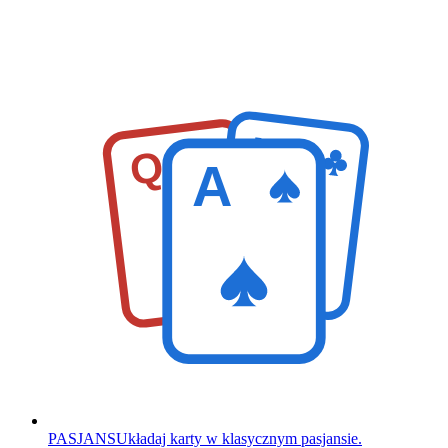
K
Q
A
PASJANS
Układaj karty w klasycznym pasjansie.