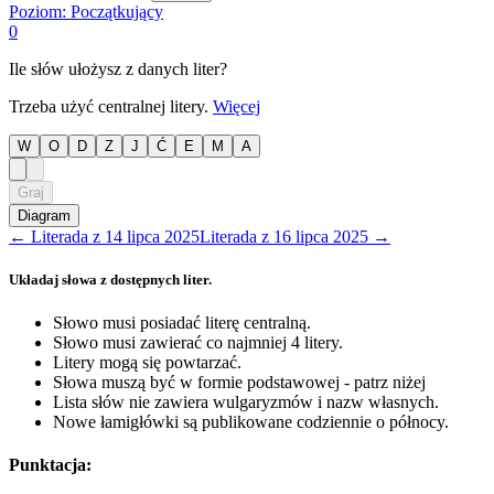
Poziom:
Początkujący
0
Ile słów ułożysz z danych liter?
Trzeba użyć centralnej litery.
Więcej
W
O
D
Z
J
Ć
E
M
A
Graj
Diagram
←
Literada
z
14 lipca 2025
Literada
z
16 lipca 2025
→
Układaj słowa z dostępnych liter.
Słowo musi posiadać literę centralną.
Słowo musi zawierać co najmniej 4 litery.
Litery mogą się powtarzać.
Słowa muszą być w formie podstawowej - patrz niżej
Lista słów nie zawiera wulgaryzmów i nazw własnych.
Nowe łamigłówki są publikowane codziennie o północy.
Punktacja: