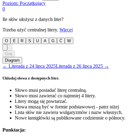
Poziom:
Początkujący
0
Ile słów ułożysz z danych liter?
Trzeba użyć centralnej litery.
Więcej
O
E
R
S
U
A
G
Ć
W
Graj
Diagram
←
Literada
z
24 lipca 2025
Literada
z
26 lipca 2025
→
Układaj słowa z dostępnych liter.
Słowo musi posiadać literę centralną.
Słowo musi zawierać co najmniej 4 litery.
Litery mogą się powtarzać.
Słowa muszą być w formie podstawowej - patrz niżej
Lista słów nie zawiera wulgaryzmów i nazw własnych.
Nowe łamigłówki są publikowane codziennie o północy.
Punktacja: