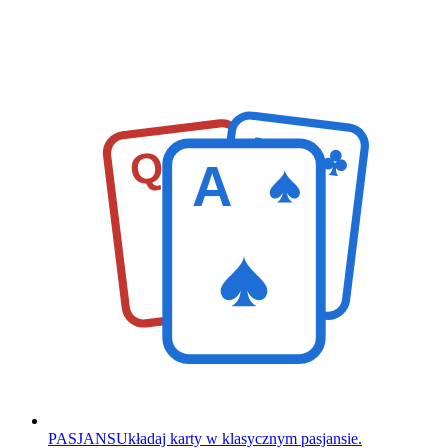
K
Q
A
PASJANS
Układaj karty w klasycznym pasjansie.