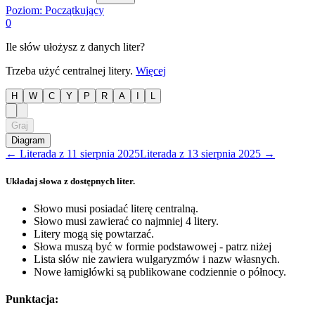
Poziom:
Początkujący
0
Ile słów ułożysz z danych liter?
Trzeba użyć centralnej litery.
Więcej
H
W
C
Y
P
R
A
I
L
Graj
Diagram
←
Literada
z
11 sierpnia 2025
Literada
z
13 sierpnia 2025
→
Układaj słowa z dostępnych liter.
Słowo musi posiadać literę centralną.
Słowo musi zawierać co najmniej 4 litery.
Litery mogą się powtarzać.
Słowa muszą być w formie podstawowej - patrz niżej
Lista słów nie zawiera wulgaryzmów i nazw własnych.
Nowe łamigłówki są publikowane codziennie o północy.
Punktacja: