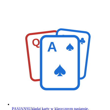
K
Q
A
PASJANS
Układaj karty w klasycznym pasjansie.