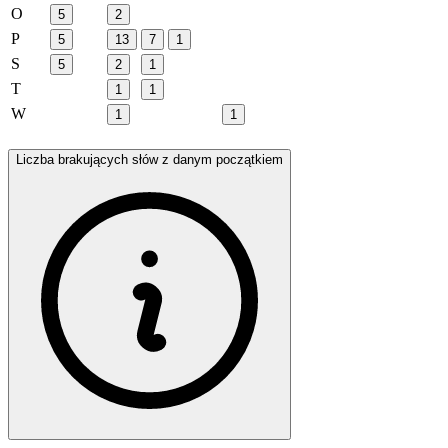
O
5
2
P
5
13
7
1
S
5
2
1
T
1
1
W
1
1
Liczba brakujących słów z danym początkiem