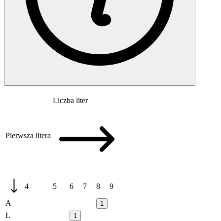
Liczba liter
Pierwsza litera
4
5
6
7
8
9
A
1
L
1