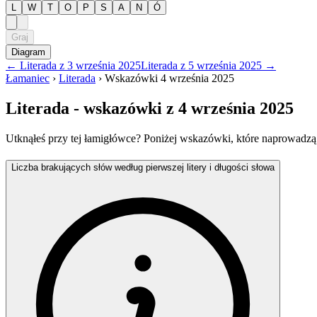
L
W
T
O
P
S
A
N
Ó
Graj
Diagram
←
Literada
z
3 września 2025
Literada
z
5 września 2025
→
Łamaniec
›
Literada
›
Wskazówki
4 września 2025
Literada
- wskazówki
z 4 września 2025
Utknąłeś przy tej łamigłówce? Poniżej wskazówki, które naprowadzą
Liczba brakujących słów według pierwszej litery i długości słowa