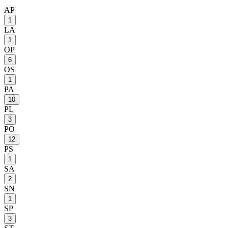
AP
1
LA
1
OP
6
OS
1
PA
10
PL
3
PO
12
PS
1
SA
2
SN
1
SP
3