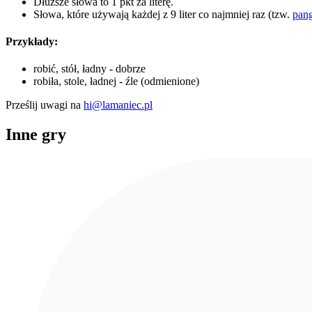
Dłuższe słowa to 1 pkt za literę.
Słowa, które używają każdej z 9 liter co najmniej raz (tzw.
pan
Przykłady:
robić, stół, ładny - dobrze
robiła, stole, ładnej - źle (odmienione)
Prześlij uwagi na
hi@lamaniec.pl
Inne gry