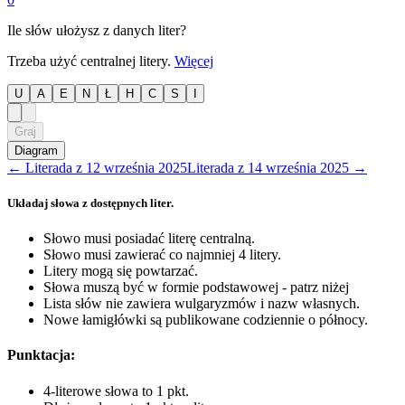
Ile słów ułożysz z danych liter?
Trzeba użyć centralnej litery.
Więcej
U
A
E
N
Ł
H
C
S
I
Graj
Diagram
←
Literada
z
12 września 2025
Literada
z
14 września 2025
→
Układaj słowa z dostępnych liter.
Słowo musi posiadać literę centralną.
Słowo musi zawierać co najmniej 4 litery.
Litery mogą się powtarzać.
Słowa muszą być w formie podstawowej - patrz niżej
Lista słów nie zawiera wulgaryzmów i nazw własnych.
Nowe łamigłówki są publikowane codziennie o północy.
Punktacja:
4-literowe słowa to 1 pkt.