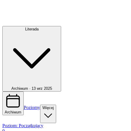
Literada
Archiwum ·
13 wrz 2025
Poziomy
Więcej
Archiwum
Poziom:
Początkujący
0