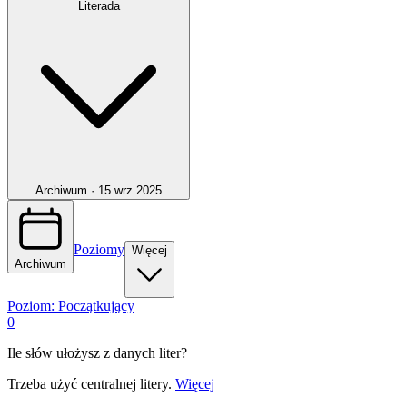
Literada
Archiwum ·
15 wrz 2025
Poziomy
Więcej
Archiwum
Poziom:
Początkujący
0
Ile słów ułożysz z danych liter?
Trzeba użyć centralnej litery.
Więcej