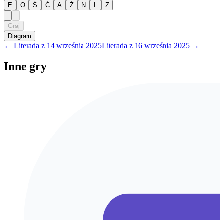
E
O
Ś
Ć
A
Ż
N
L
Z
Graj
Diagram
←
Literada
z
14 września 2025
Literada
z
16 września 2025
→
Inne gry