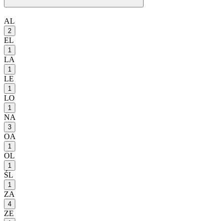
AL
2
EL
1
LA
1
LE
1
LO
1
NA
3
OA
1
OL
1
ŚL
1
ZA
4
ZE