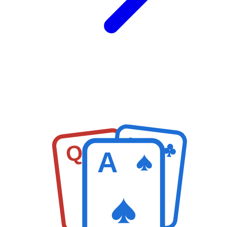
K
Q
A