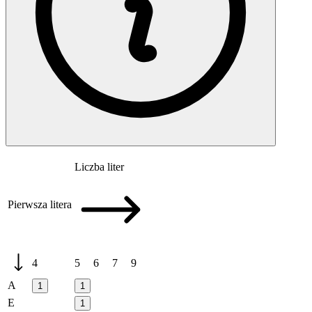
Liczba liter
Pierwsza litera
4
5
6
7
9
A
1
1
E
1