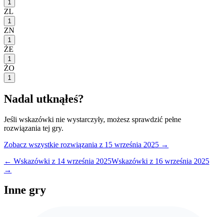
1
ZL
1
ZN
1
ŻE
1
ŻO
1
Nadal utknąłeś?
Jeśli wskazówki nie wystarczyły, możesz sprawdzić pełne
rozwiązania tej gry.
Zobacz wszystkie rozwiązania
z 15 września 2025
→
← Wskazówki z
14 września 2025
Wskazówki z
16 września 2025
→
Inne gry