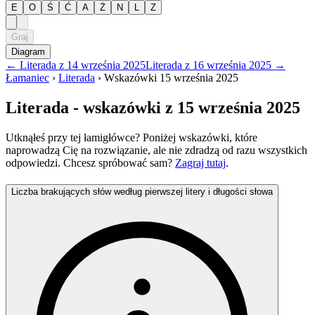
E
O
Ś
Ć
A
Ż
N
L
Z
Graj
Diagram
←
Literada
z
14 września 2025
Literada
z
16 września 2025
→
Łamaniec
›
Literada
›
Wskazówki
15 września 2025
Literada
- wskazówki
z 15 września 2025
Utknąłeś przy tej łamigłówce? Poniżej wskazówki, które
naprowadzą Cię na rozwiązanie, ale nie zdradzą od razu wszystkich
odpowiedzi. Chcesz spróbować sam?
Zagraj tutaj
.
Liczba brakujących słów według pierwszej litery i długości słowa