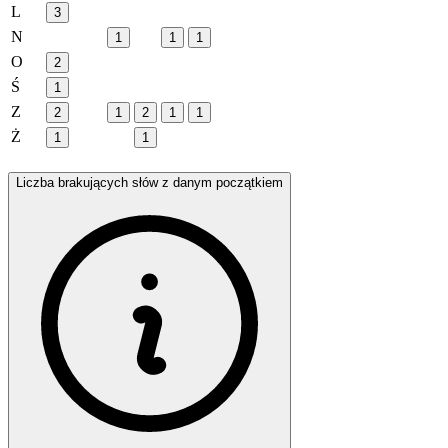
L
3
N
1
1
1
O
2
Ś
1
Z
2
1
2
1
1
Ż
1
1
Liczba brakujących słów z danym początkiem