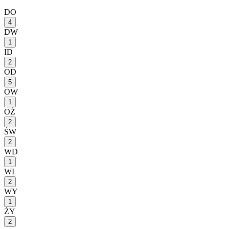
DO
4
DW
1
ID
2
OD
5
OW
1
OŻ
2
ŚW
2
WD
1
WI
2
WY
1
ŻY
2