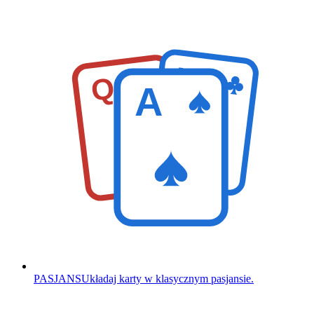
K
Q
A
PASJANS
Układaj karty w klasycznym pasjansie.