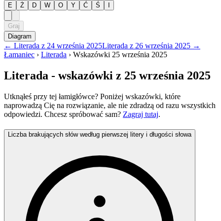
E
Ż
D
W
O
Y
Ć
Ś
I
Graj
Diagram
←
Literada
z
24 września 2025
Literada
z
26 września 2025
→
Łamaniec
›
Literada
›
Wskazówki
25 września 2025
Literada
- wskazówki
z 25 września 2025
Utknąłeś przy tej łamigłówce? Poniżej wskazówki, które
naprowadzą Cię na rozwiązanie, ale nie zdradzą od razu wszystkich
odpowiedzi. Chcesz spróbować sam?
Zagraj tutaj
.
Liczba brakujących słów według pierwszej litery i długości słowa