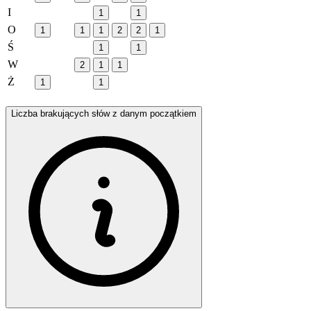
I
1
1
O
1
1
1
2
2
1
Ś
1
1
W
2
1
1
Ż
1
1
Liczba brakujących słów z danym początkiem