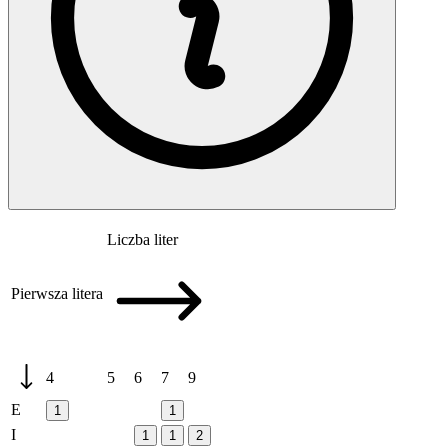
Liczba liter
Pierwsza litera
4
5
6
7
9
E
1
1
I
1
1
2