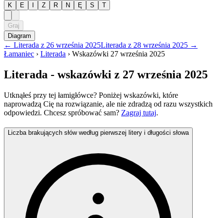
K
E
I
Z
R
N
Ę
S
T
Graj
Diagram
←
Literada
z
26 września 2025
Literada
z
28 września 2025
→
Łamaniec
›
Literada
›
Wskazówki
27 września 2025
Literada
- wskazówki
z 27 września 2025
Utknąłeś przy tej łamigłówce? Poniżej wskazówki, które
naprowadzą Cię na rozwiązanie, ale nie zdradzą od razu wszystkich
odpowiedzi. Chcesz spróbować sam?
Zagraj tutaj
.
Liczba brakujących słów według pierwszej litery i długości słowa