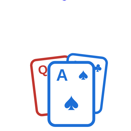
K
Q
A