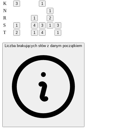
K
3
1
N
1
R
1
2
S
1
4
3
1
3
T
2
1
4
1
Liczba brakujących słów z danym początkiem