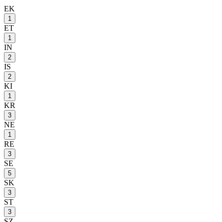
EK
1
ET
1
IN
2
IS
2
KI
1
KR
3
NE
1
RE
3
SE
5
SK
3
ST
3
SZ