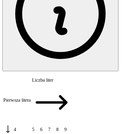
Liczba liter
Pierwsza litera
4
5
6
7
8
9