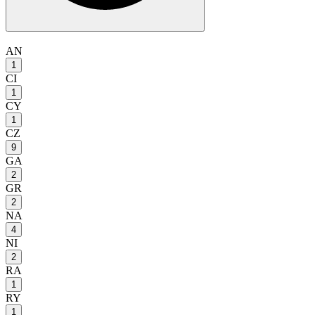
AN
1
CI
1
CY
1
CZ
9
GA
2
GR
2
NA
4
NI
2
RA
1
RY
1