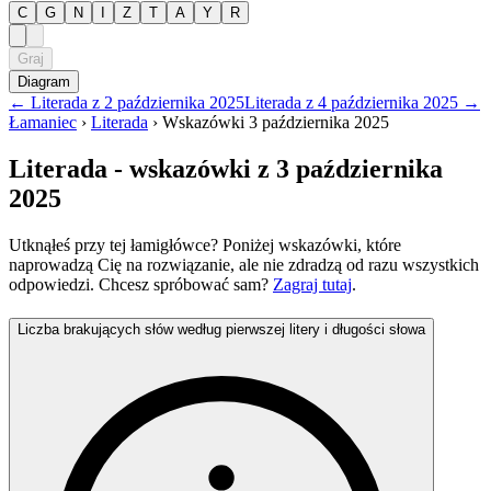
C
G
N
I
Z
T
A
Y
R
Graj
Diagram
←
Literada
z
2 października 2025
Literada
z
4 października 2025
→
Łamaniec
›
Literada
›
Wskazówki
3 października 2025
Literada
- wskazówki
z 3 października
2025
Utknąłeś przy tej łamigłówce? Poniżej wskazówki, które
naprowadzą Cię na rozwiązanie, ale nie zdradzą od razu wszystkich
odpowiedzi. Chcesz spróbować sam?
Zagraj tutaj
.
Liczba brakujących słów według pierwszej litery i długości słowa