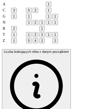
A
1
C
3
5
2
1
G
1
1
1
1
N
1
2
1
1
1
R
2
1
T
1
1
2
3
1
1
Z
1
5
4
2
2
Liczba brakujących słów z danym początkiem