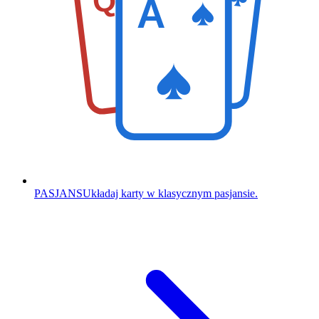
Q
A
PASJANS
Układaj karty w klasycznym pasjansie.