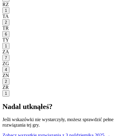
RZ
1
TA
2
TR
6
TY
1
ZA
7
ZG
4
ZN
2
ZR
1
Nadal utknąłeś?
Jeśli wskazówki nie wystarczyły, możesz sprawdzić pełne
rozwiązania tej gry.
Zobacz wszystkie rozwiązania
z 3 października 2025
→